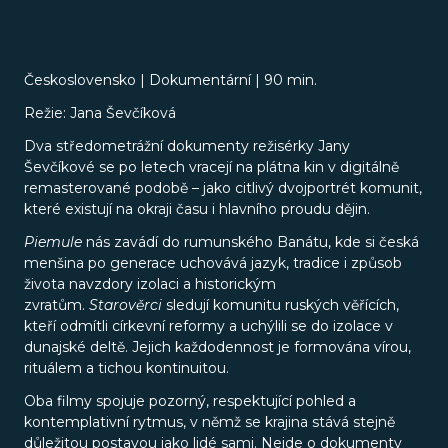
Československo | Dokumentární | 90 min.
Režie: Jana Ševčíková
Dva středometrážní dokumenty režisérky Jany
Ševčíkové se po letech vracejí na plátna kin v digitálně
remasterované podobě – jako citlivý dvojportrét komunit,
které existují na okraji času i hlavního proudu dějin.
Piemule
nás zavádí do rumunského Banátu, kde si česká
menšina po generace uchovává jazyk, tradice i způsob
života navzdory izolaci a historickým
zvratům.
Starověrci
sledují komunitu ruských věřících,
kteří odmítli církevní reformy a uchýlili se do izolace v
dunajské deltě. Jejich každodennost je formována vírou,
rituálem a tichou kontinuitou.
Oba filmy spojuje pozorný, respektující pohled a
kontemplativní rytmus, v němž se krajina stává stejně
důležitou postavou jako lidé sami. Nejde o dokumenty