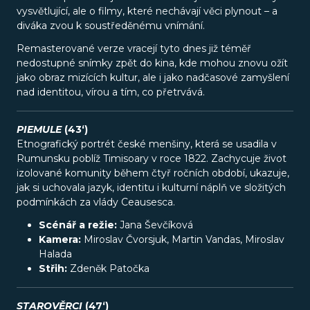
vysvětlující, ale o filmy, které nechávají věci plynout – a
diváka zvou k soustředěnému vnímání.
Remasterované verze vracejí tyto dnes již téměř
nedostupné snímky zpět do kina, kde mohou znovu ožít
jako obraz mizících kultur, ale i jako nadčasové zamyšlení
nad identitou, vírou a tím, co přetrvává.
PIEMULE
(43‘)
Etnografický portrét české menšiny, která se usadila v
Rumunsku poblíž Timisoary v roce 1822. Zachycuje život
izolované komunity během čtyř ročních období, ukazuje,
jak si uchovala jazyk, identitu i kulturní náplň ve složitých
podmínkách za vlády Ceausesca.
Scénář a režie:
Jana Ševčíková
Kamera:
Miroslav Čvorsjuk, Martin Vandas, Miroslav
Halada
Střih:
Zdeněk Patočka
STAROVĚRCI
(47‘)