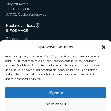
Biograf Kotva
Lidická tř. 2110
370 01 České Budějovice
Naplánovat trasu
INFORMACE
Zásady cookies
OTEVÍRACÍ DOBA
Spravovat Souhlas
Kavárna a pokladna
Abychom poskytli co nejlepší služby, používáme k ukládání a/nebo
Po–So 9.00–22.00
přístupu k informacím o zařízení, technologie jako jsou soubory
Ne 15.00–22.00
cookies. Souhlas s těmito technologiemi nám umožní zpracovávat
údaje, jako je chování při procházení nebo jedinečná ID na tomto
NEWSLETTER
webu. Nesouhlas nebo odvolání souhlasu může nepříznivě ovlivnit
určité vlastnosti a funkce.
Přihlašte se do našeho newsletteru a budeme Vám
zasílat novinky přímo na e-mail.
Přijmout
Odmítnout