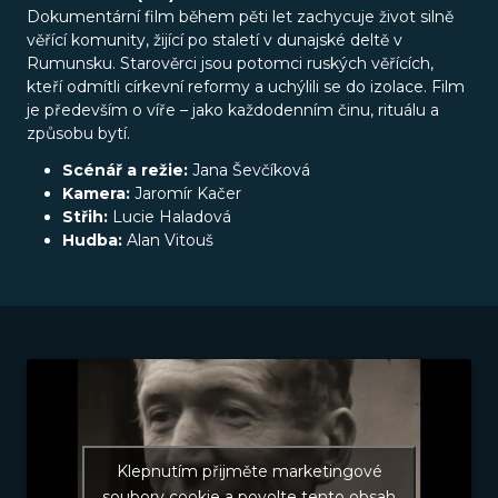
Dokumentární film během pěti let zachycuje život silně
věřící komunity, žijící po staletí v dunajské deltě v
Rumunsku. Starověrci jsou potomci ruských věřících,
kteří odmítli církevní reformy a uchýlili se do izolace. Film
je především o víře – jako každodenním činu, rituálu a
způsobu bytí.
Scénář a režie:
Jana Ševčíková
Kamera:
Jaromír Kačer
Střih:
Lucie Haladová
Hudba:
Alan Vitouš
Klepnutím přijměte marketingové
soubory cookie a povolte tento obsah