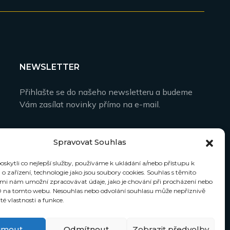
NEWSLETTER
Přihlašte se do našeho newsletteru a budeme
Vám zasílat novinky přímo na e-mail.
Spravovat Souhlas
kytli co nejlepší služby, používáme k ukládání a/nebo přístupu k
o zařízení, technologie jako jsou soubory cookies. Souhlas s těmito
mi nám umožní zpracovávat údaje, jako je chování při procházení nebo
D na tomto webu. Nesouhlas nebo odvolání souhlasu může nepříznivě
ité vlastnosti a funkce.
ijmout
Odmítnout
Zobrazit předvolby