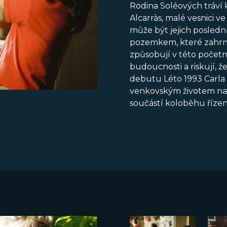
Rodina Soléových tráví 
Alcarràs, malé vesnici 
může být jejich poslední
pozemkem, které zahrnuj
způsobují v této početn
budoucnosti a riskují, ž
debutu Léto 1993 Carla
venkovským životem na 
součástí koloběhu říze