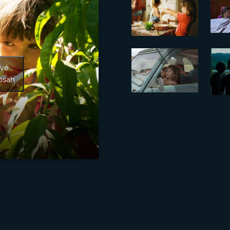
ové
bsah