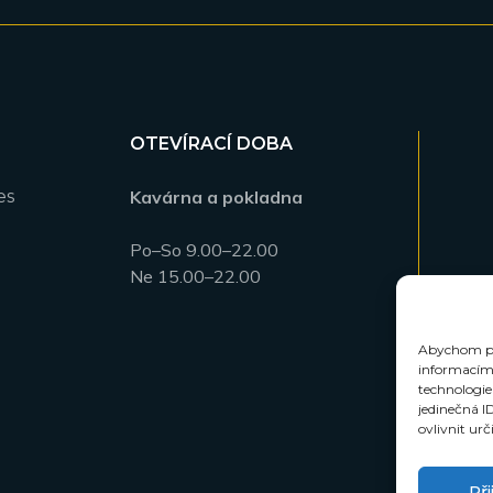
OTEVÍRACÍ DOBA
es
Kavárna a pokladna
Po–So 9.00–22.00
Ne 15.00–22.00
Abychom pos
informacím 
technologie
jedinečná I
ovlivnit urč
Př