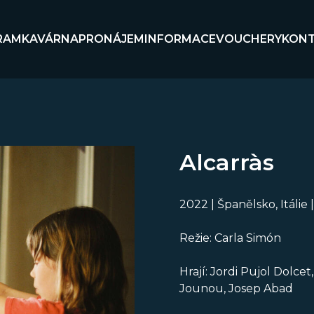
RAM
KAVÁRNA
PRONÁJEM
INFORMACE
VOUCHERY
KON
Alcarràs
2022 | Španělsko, Itálie 
Režie: Carla Simón
Hrají: Jordi Pujol Dolcet
Jounou, Josep Abad