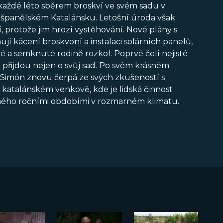
každé léto sběrem broskví ve svém sadu v
ve španělském Katalánsku. Letošní úroda však
, protože jim hrozí vystěhování. Nové plány s
í kácení broskvoní a instalaci solárních panelů,
é a semknuté rodině rozkol. Poprvé čelí nejisté
e přijdou nejen o svůj sad. Po svém krásném
 Simón znovu čerpá ze svých zkušeností s
katalánském venkově, kde je lidská činnost
ného ročními obdobími v rozmarném klimatu.