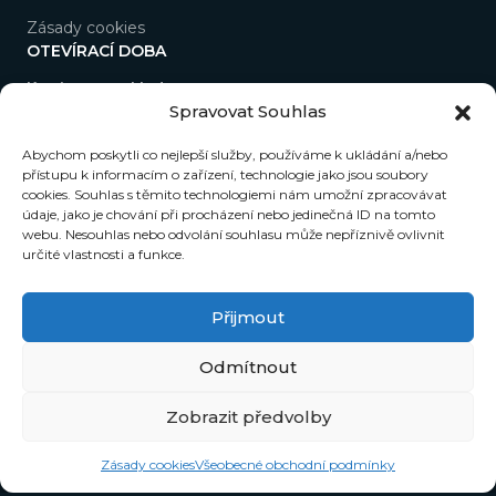
Zásady cookies
OTEVÍRACÍ DOBA
Kavárna a pokladna
Spravovat Souhlas
Po–So 9.00–22.00
Ne 15.00–22.00
Abychom poskytli co nejlepší služby, používáme k ukládání a/nebo
přístupu k informacím o zařízení, technologie jako jsou soubory
NEWSLETTER
cookies. Souhlas s těmito technologiemi nám umožní zpracovávat
údaje, jako je chování při procházení nebo jedinečná ID na tomto
Přihlašte se do našeho newsletteru a budeme Vám
webu. Nesouhlas nebo odvolání souhlasu může nepříznivě ovlivnit
zasílat novinky přímo na e-mail.
určité vlastnosti a funkce.
Přijmout
Odmítnout
Zobrazit předvolby
© 2011 - 2026 Asociace jihočeských audiovizuálních tvůrců
z.s.
Zásady cookies
Všeobecné obchodní podmínky