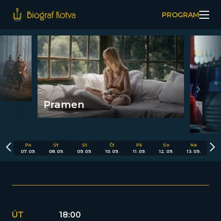
PROGRAM
Pramen
Po
Út
St
Čt
Pá
So
Ne
07. 09.
08. 09.
09. 09.
10. 09.
11. 09.
12. 09.
13. 09.
ÚT
18:00