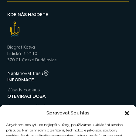
KDE NÁS NAJDETE
Biograf Kotva
Lidická tř. 2110
370 01 České Budějovice
Naplánovat trasu
INFORMACE
Zásady cookies
OTEVÍRACÍ DOBA
Kavárna a pokladna
Spravovat Souhlas
Po–So 9.00–22.00
Ne 15.00–22.00
Abychom poskytli co nejlepší služby, používáme k ukládání a/nebo
přístupu k informacím o zařízení, technologie jako jsou soubory
NEWSLETTER
cookies. Souhlas s těmito technologiemi nám umožní zpracovávat