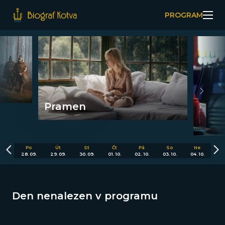
PROGRAM
Pramen
Po
Út
St
Čt
Pá
So
Ne
28. 09.
29. 09.
30. 09.
01. 10.
02. 10.
03. 10.
04. 10.
Den nenalezen v programu