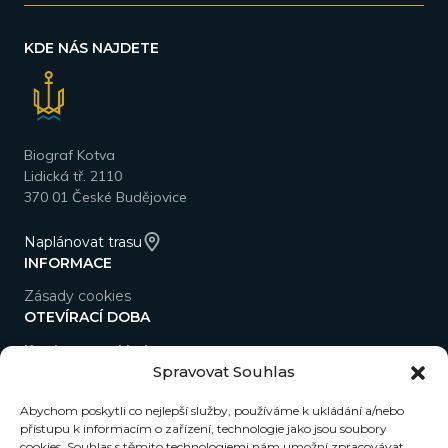
KDE NÁS NAJDETE
Biograf Kotva
Lidická tř. 2110
370 01 České Budějovice
Naplánovat trasu
INFORMACE
Zásady cookies
OTEVÍRACÍ DOBA
Kavárna a pokladna
Spravovat Souhlas
Po–So 9.00–22.00
Ne 15.00–22.00
Abychom poskytli co nejlepší služby, používáme k ukládání a/nebo
přístupu k informacím o zařízení, technologie jako jsou soubory
NEWSLETTER
cookies. Souhlas s těmito technologiemi nám umožní zpracovávat