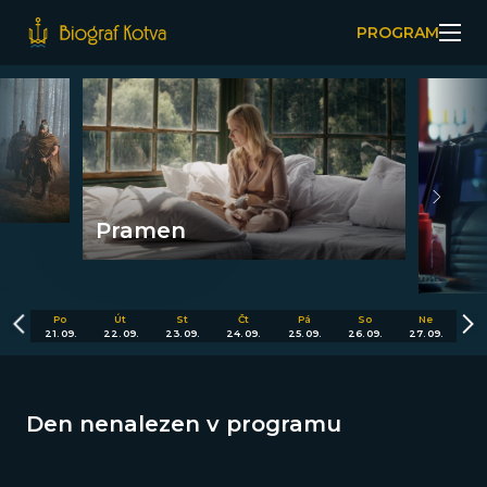
PROGRAM
Pramen
Po
Út
St
Čt
Pá
So
Ne
21. 09.
22. 09.
23. 09.
24. 09.
25. 09.
26. 09.
27. 09.
Den nenalezen v programu